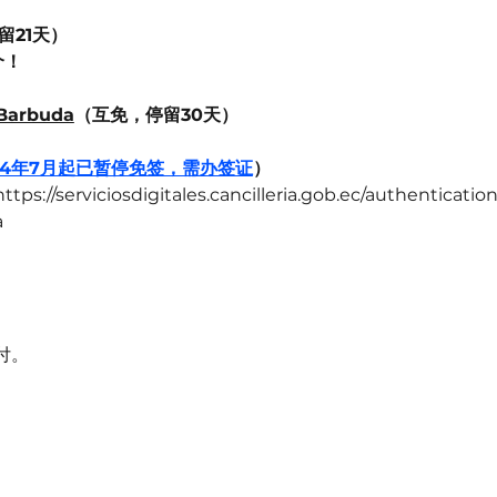
（互免，停留21天）	
个！
Barbuda
（互免，停留30天）	
24年7月起已暂停免签，需办签证
）	
iciosdigitales.cancilleria.gob.ec/authentication）M
a
付。