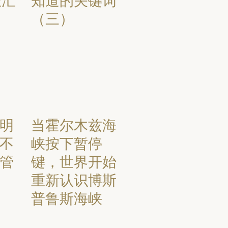
证汇
知道的关键词
（三）
明
当霍尔木兹海
不
峡按下暂停
管
键，世界开始
重新认识博斯
普鲁斯海峡