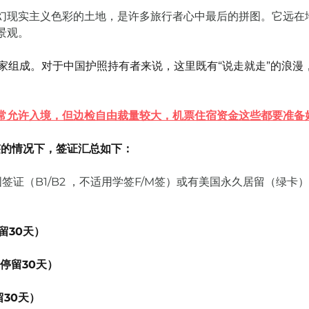
幻现实主义色彩的土地，是许多旅行者心中最后的拼图。它远在
景观。
国家组成。对于中国护照持有者来说，这里既有“说走就走”的浪
常允许入境，但边检自由裁量较大，机票住宿资金这些都要准备
签的情况下，签证汇总如下：
签证（B1/B2 ，不适用学签F/M签）或有美国永久居留（绿卡）
留30天）
（互免，停留30天）	
（互免，停留30天）	