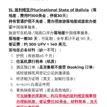
15. 玻利维亚/Plurinational State of Bolivia
（落
地签，费用约100美金，停留30天）	
持有普通护照不免签，需办理旅游落地签或提前办签
证
中国领事服务。
旅游可在机场 / 陆路口岸办
落地签
中国领事服务。
落地签一般30 天
，可延期，全年累计不超 90 天。
签证费：约 300 UFV ≈ 140 美元
。
落地签必备材料（缺一不可）：
护照（有效期≥6 个月）
往返机票行程单（纸质）
酒店预订单（
圣克鲁斯不接受 Booking 订单
）
或经玻移民局登记公证的邀请函
经济能力证明（英文，如银行流水）
4×4cm 白底证件照
黄热病疫苗证明（若去高危地区）
可在秘鲁的库斯科、利马等地的玻利维亚领事馆
办理贴纸签。签证费仅30美金。材料简单，当天